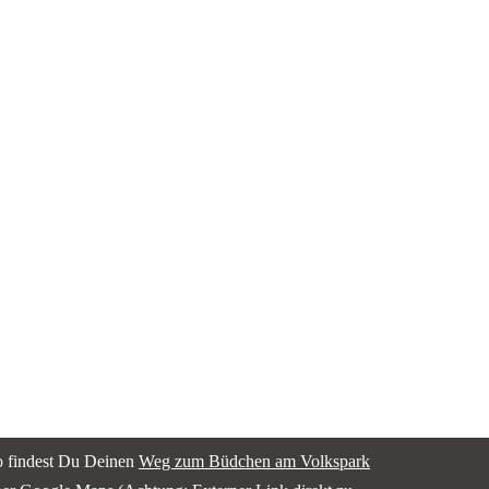
o findest Du Deinen
Weg zum Büdchen am Volkspark